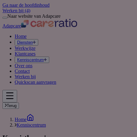
Ga naar de hoofdinhoud
Werken bij
(4)
Naar website van Adapcare
Adapcare
Home
Diensten
Werkwijze
Klantcases
Kenniscentrum
Over ons
Contact
Werken bij
Quickscan aanvragen
Terug
Home
Kenniscentrum