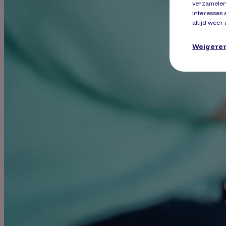
verzamelen
interesses 
altijd weer
Weigere