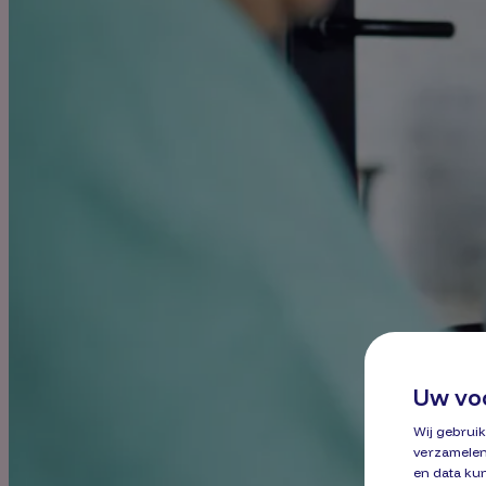
Uw vo
Wij gebruik
verzamelen
en data ku