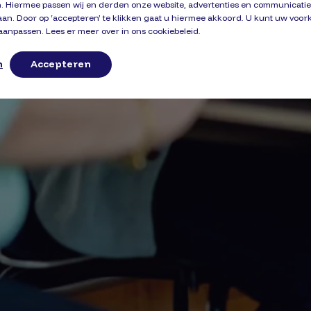
. Hiermee passen wij en derden onze website, advertenties en communicati
aan. Door op ‘accepteren’ te klikken gaat u hiermee akkoord. U kunt uw voo
 aanpassen. Lees er meer over in ons cookiebeleid.
n
Accepteren