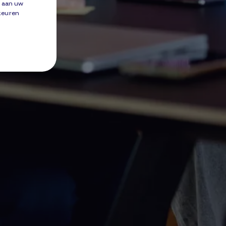
e aan uw
rkeuren