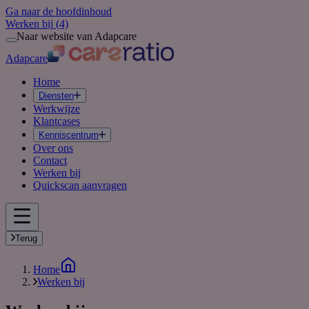
Ga naar de hoofdinhoud
Werken bij
(4)
Naar website van Adapcare
Adapcare
Home
Diensten
Werkwijze
Klantcases
Kenniscentrum
Over ons
Contact
Werken bij
Quickscan aanvragen
Terug
Home
Werken bij