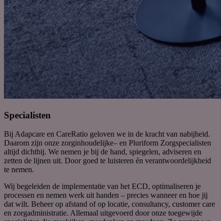
Specialisten
Bij
Adapcare
en
CareRatio
geloven we in de kracht van nabijheid.
Daarom
zijn
onze
zorginhoudelijke
–
en Pluriform Zorg
specialisten
altijd
dichtbij
.
We
nemen je bij de hand,
spiegelen
, adviseren
en
zetten de lijnen uit
.
Door goed te luisteren én verantwoordelijkheid
te nemen.
Wij begeleiden de implementatie van het ECD, optimaliseren je
processen en nemen werk uit handen – precies wanneer en hoe jij
dat wilt. Beheer op afstand of op locatie, consultancy, customer care
en zorgadministratie.
Allemaal uitgevoerd door
onze toegewijde