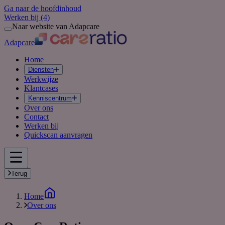
Ga naar de hoofdinhoud
Werken bij
(4)
Naar website van Adapcare
Adapcare
Home
Diensten
Werkwijze
Klantcases
Kenniscentrum
Over ons
Contact
Werken bij
Quickscan aanvragen
Terug
Home
Over ons