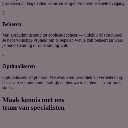
processen
in
, begeleiden teams en zorgen voor een soepele livegang
.
3
Beheren
Van zorgadministratie tot applicatiebeheer — tijdelijk of
structureel
.
J
e
hebt
volledige vrijheid om te bepalen
wat je zelf beheert en waar
je ondersteuning of outsourcing wilt.
4
Optimaliseren
Optimaliseren
stopt nooit
.
We evalueren periodiek en verbeteren op
basis van veranderende praktijk en nieuwe inzichten
—
voor nu én
straks.
Maak kennis met ons
team van specialisten