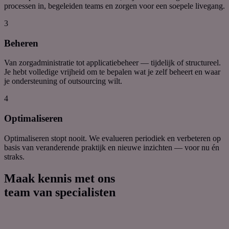
processen
in
, begeleiden teams en zorgen voor een soepele livegang
.
3
Beheren
Van zorgadministratie tot applicatiebeheer — tijdelijk of
structureel
.
J
e
hebt
volledige vrijheid om te bepalen
wat je zelf beheert en waar
je ondersteuning of outsourcing wilt.
4
Optimaliseren
Optimaliseren
stopt nooit
.
We evalueren periodiek en verbeteren op
basis van veranderende praktijk en nieuwe inzichten
—
voor nu én
straks.
Maak kennis met ons
team van specialisten