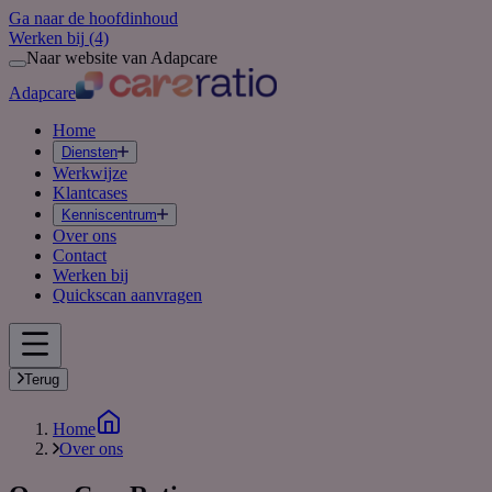
Ga naar de hoofdinhoud
Werken bij
(4)
Naar website van Adapcare
Adapcare
Home
Diensten
Werkwijze
Klantcases
Kenniscentrum
Over ons
Contact
Werken bij
Quickscan aanvragen
Terug
Home
Over ons