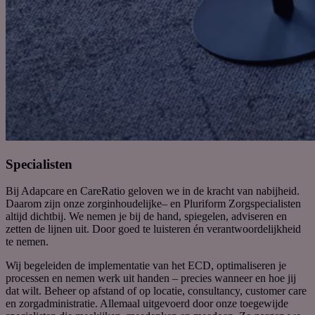
Specialisten
Bij
Adapcare
en
CareRatio
geloven we in de kracht van nabijheid.
Daarom
zijn
onze
zorginhoudelijke
–
en Pluriform Zorg
specialisten
altijd
dichtbij
.
We
nemen je bij de hand,
spiegelen
, adviseren
en
zetten de lijnen uit
.
Door goed te luisteren én verantwoordelijkheid
te nemen.
Wij begeleiden de implementatie van het ECD, optimaliseren je
processen en nemen werk uit handen – precies wanneer en hoe jij
dat wilt. Beheer op afstand of op locatie, consultancy, customer care
en zorgadministratie.
Allemaal uitgevoerd door
onze toegewijde